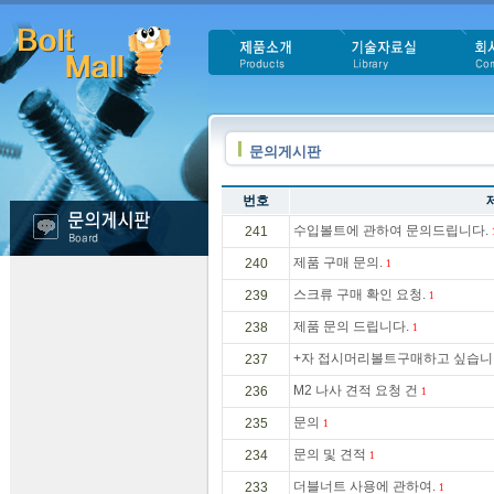
문의게시판
번호
수입볼트에 관하여 문의드립니다.
241
제품 구매 문의.
240
1
스크류 구매 확인 요청.
239
1
제품 문의 드립니다.
238
1
+자 접시머리볼트구매하고 싶습니
237
M2 나사 견적 요청 건
236
1
문의
235
1
문의 및 견적
234
1
더블너트 사용에 관하여.
233
1