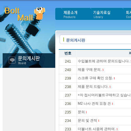
문의게시판
번호
수입볼트에 관하여 문의드립니다.
241
제품 구매 문의.
240
1
스크류 구매 확인 요청.
239
1
제품 문의 드립니다.
238
1
+자 접시머리볼트구매하고 싶습니
237
M2 나사 견적 요청 건
236
1
문의
235
1
문의 및 견적
234
1
더블너트 사용에 관하여.
233
1