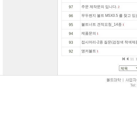
주문 제작문의 입니다.
97
2
무두렌지 볼트 M5X0.5 를 찾고 있
96
볼트너트 견적요청_14종
95
1
제품문의
94
1
접시머리-2종 질문(검정색 착색제
93
앵커볼트
92
1
11
Tel: