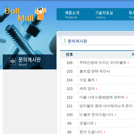
문의게시판
번호
무테안경에 쓰이는 1미리볼트
106
1
볼트캡 판매 제안서
105
수입 볼트
104
1
세트 앙카
103
1
더블 너트사용방법에 관하여.
102
2
앙카볼트 중에 내아체라는게 몬지
101
U-볼트 문의드립니다.
100
1
연결너트
99
2
문의 드립니다.
98
1