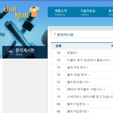
문의게시판
번호
분할핀
76
1
이볼트 뭔지 궁금해서 올립니다
75
1
볼트구매 문의
74
1
볼트 재질 문의
73
1
볼트문의합니다
72
1
M6x22 육각볼트 구합니다.
71
1
스테인레스 평와셔를 찾고 있습니
70
볼트구입문의..
69
1
볼트구입문의2
68
1