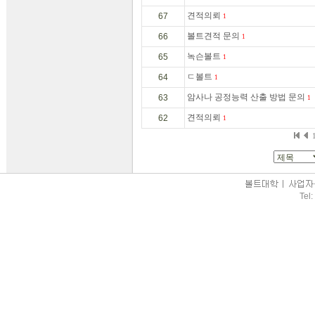
견적의뢰
67
1
볼트견적 문의
66
1
녹슨볼트
65
1
ㄷ볼트
64
1
암사나 공정능력 산출 방법 문의
63
1
견적의뢰
62
1
Tel: