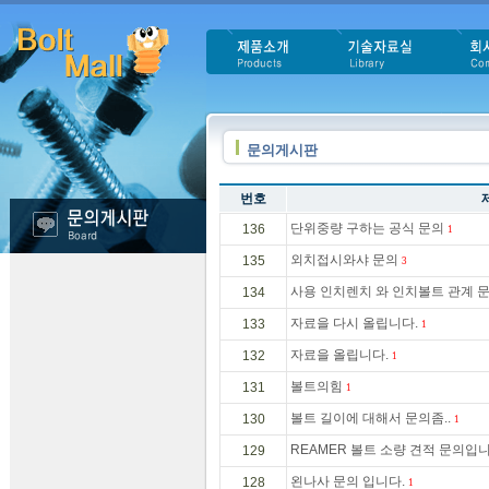
문의게시판
번호
단위중량 구하는 공식 문의
136
1
외치접시와샤 문의
135
3
사용 인치렌치 와 인치볼트 관계 
134
자료을 다시 올립니다.
133
1
자료을 올립니다.
132
1
볼트의힘
131
1
볼트 길이에 대해서 문의좀..
130
1
REAMER 볼트 소량 견적 문의입
129
왼나사 문의 입니다.
128
1