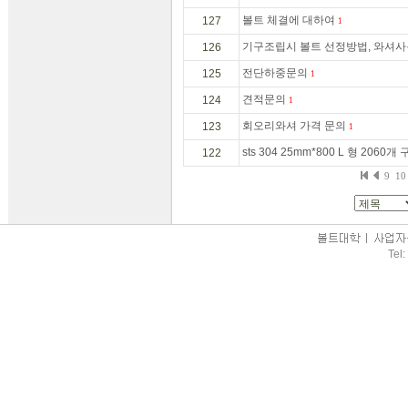
볼트 체결에 대하여
127
1
기구조립시 볼트 선정방법, 와셔
126
전단하중문의
125
1
견적문의
124
1
회오리와셔 가격 문의
123
1
sts 304 25mm*800 L 형 2060
122
9
1
Tel: